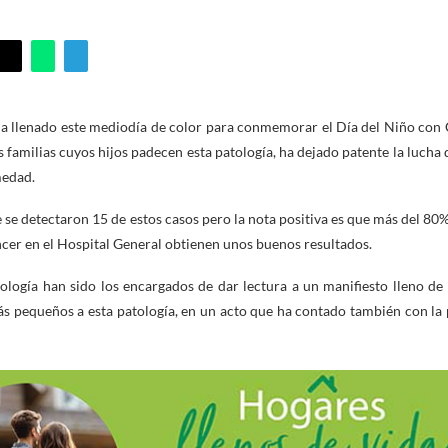
 ha llenado este mediodía de color para conmemorar el Día del Niño c
as familias cuyos hijos padecen esta patología, ha dejado patente la luch
medad.
 se detectaron 15 de estos casos pero la nota positiva es que más del 80%
cer en el Hospital General obtienen unos buenos resultados.
ología han sido los encargados de dar lectura a un manifiesto lleno de
ás pequeños a esta patología, en un acto que ha contado también con la p