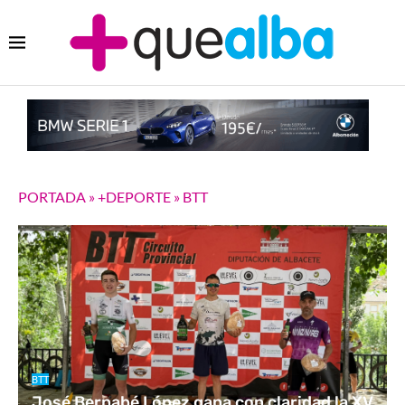
PORTADA
»
+DEPORTE
»
BTT
BTT
José Bernabé López gana con claridad la XV