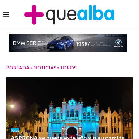
PORTADA
»
NOTICIAS
»
TOROS
Toros
ASPRONA se queda este año sin su corrida