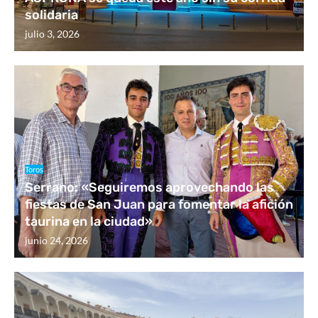
solidaria
julio 3, 2026
Toros
Serrano: «Seguiremos aprovechando las
fiestas de San Juan para fomentar la afición
taurina en la ciudad»
junio 24, 2026