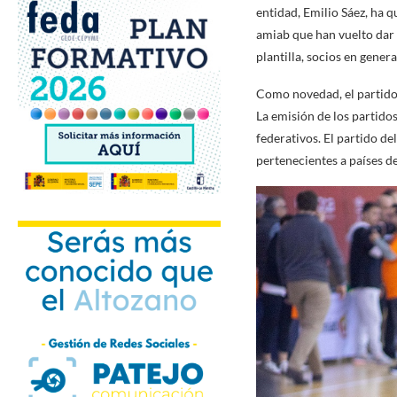
entidad, Emilio Sáez, ha q
amiab que han vuelto dar 
plantilla, socios en gener
Como novedad, el partido 
La emisión de los partido
federativos. El partido d
pertenecientes a países de