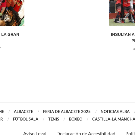
N LA GRAN
INSULTAN A
.
P
7
a
ME
ALBACETE
FERIA DE ALBACETE 2025
NOTICIAS ALBA
AR
FÚTBOL SALA
TENIS
BOXEO
CASTILLA-LA MANCH
Aviso Legal
Declaración de Accesibilidad
Polí