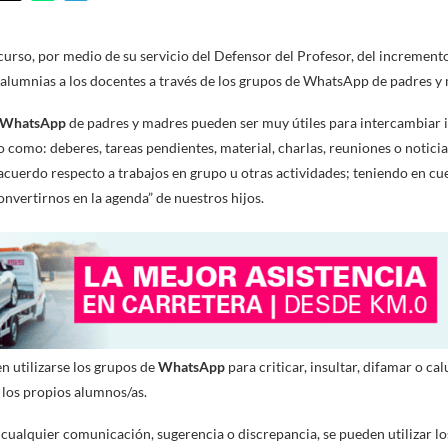
urso, por medio de su servicio del Defensor del Profesor, del increment
calumnias a los docentes a través de los grupos de WhatsApp de padres y
WhatsApp
de padres y madres pueden ser muy útiles para intercambiar 
o como: deberes, tareas pendientes, material, charlas, reuniones o notici
acuerdo respecto a trabajos en grupo u otras actividades; teniendo en cu
nvertirnos en la agenda” de nuestros hijos.
n utilizarse los grupos de
WhatsApp
para criticar, insultar, difamar o ca
 los propios alumnos/as.
ualquier comunicación, sugerencia o discrepancia, se pueden utilizar lo