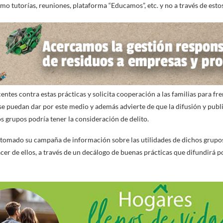
mo tutorías, reuniones, plataforma “Educamos”, etc. y no a través de esto
tes contra estas prácticas y solicita cooperación a las familias para fren
se puedan dar por este medio y además advierte de que la difusión y publi
s grupos podría tener la consideración de delito.
etomado su campaña de información sobre las utilidades de dichos grupos
er de ellos, a través de un decálogo de buenas prácticas que difundirá p