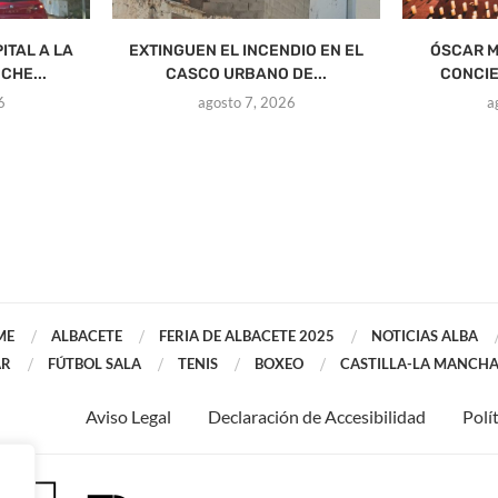
ITAL A LA
EXTINGUEN EL INCENDIO EN EL
ÓSCAR M
CHE...
CASCO URBANO DE...
CONCIE
6
agosto 7, 2026
a
ME
ALBACETE
FERIA DE ALBACETE 2025
NOTICIAS ALBA
AR
FÚTBOL SALA
TENIS
BOXEO
CASTILLA-LA MANCH
Aviso Legal
Declaración de Accesibilidad
Polí