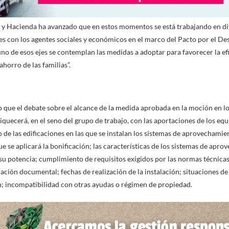
 y Hacienda ha avanzado que en estos momentos se está trabajando en di
es con los agentes sociales y económicos en el marco del Pacto por el Des
no de esos ejes se contemplan las medidas a adoptar para favorecer la efi
ahorro de las familias”.
 que el debate sobre el alcance de la medida aprobada en la moción en lo 
riquecerá, en el seno del grupo de trabajo, con las aportaciones de los eq
 de las edificaciones en las que se instalan los sistemas de aprovechamie
e se aplicará la bonificación; las características de los sistemas de aprov
 su potencia; cumplimiento de requisitos exigidos por las normas técnicas
cación documental; fechas de realización de la instalación; situaciones de 
n; incompatibilidad con otras ayudas o régimen de propiedad.