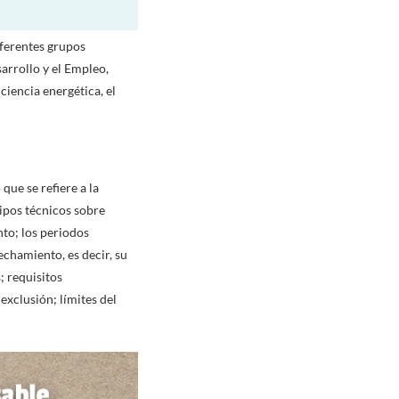
ferentes grupos
arrollo y el Empleo,
ciencia energética, el
que se refiere a la
uipos técnicos sobre
nto; los periodos
echamiento, es decir, su
; requisitos
exclusión; límites del