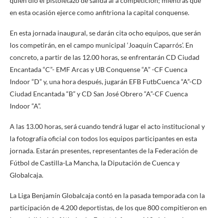
quien dio el pistoletazo de salida al a competición; mientras que
en esta ocasión ejerce como anfitriona la capital conquense.
En esta jornada inaugural, se darán cita ocho equipos, que serán
los competirán, en el campo municipal ‘Joaquín Caparrós’. En
concreto, a partir de las 12.00 horas, se enfrentarán CD Ciudad
Encantada “C”- EMF Arcas y UB Conquense “A” -CF Cuenca
Indoor “D” y, una hora después, jugarán EFB FutbCuenca “A”-CD
Ciudad Encantada “B” y CD San José Obrero “A”-CF Cuenca
Indoor “A”.
A las 13.00 horas, será cuando tendrá lugar el acto institucional y
la fotografía oficial con todos los equipos participantes en esta
jornada. Estarán presentes, representantes de la Federación de
Fútbol de Castilla-La Mancha, la Diputación de Cuenca y
Globalcaja.
La Liga Benjamín Globalcaja contó en la pasada temporada con la
participación de 4.200 deportistas, de los que 800 compitieron en