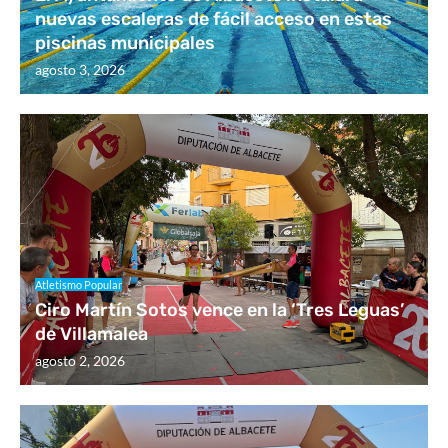
nuevas escaleras de fácil acceso en estas
piscinas municipales
agosto 3, 2026
Atletismo Popular
Ciro Martín Sotos vence en la ‘Tres Leguas’
de Villamalea
agosto 2, 2026