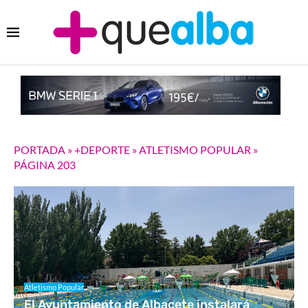
PORTADA
»
+DEPORTE
»
ATLETISMO POPULAR
»
PÁGINA 203
Atletismo Popular
El Ayuntamiento de Albacete instalará