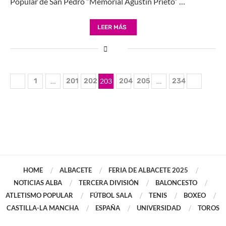
Popular de San Pedro “Memorial Agustín Prieto” …
LEER MÁS
1
…
201
202
203
204
205
…
234
HOME
ALBACETE
FERIA DE ALBACETE 2025
NOTICIAS ALBA
TERCERA DIVISIÓN
BALONCESTO
ATLETISMO POPULAR
FÚTBOL SALA
TENIS
BOXEO
CASTILLA-LA MANCHA
ESPAÑA
UNIVERSIDAD
TOROS