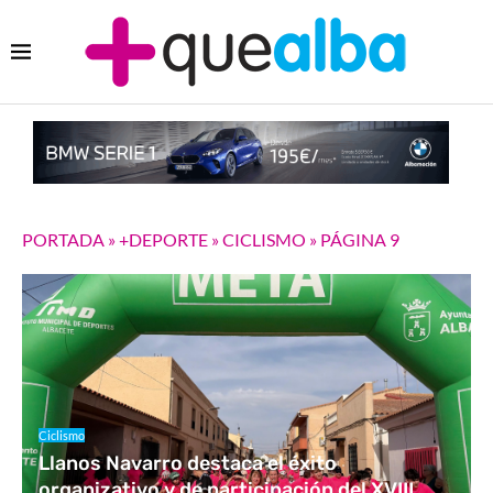
PORTADA
»
+DEPORTE
»
CICLISMO
»
PÁGINA 9
Ciclismo
Llanos Navarro destaca el éxito
organizativo y de participación del XVIII