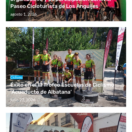
Paseo Cicloturista de Los Anguijes
agosto 1, 2026
Ciclismo
Éxito en el III Trofeo Escuelas de Ciclismo
‘Acueducto de Albatana’
julio 27, 2026