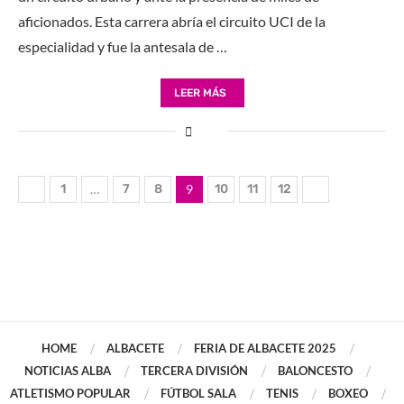
aficionados. Esta carrera abría el circuito UCI de la
especialidad y fue la antesala de …
LEER MÁS
1
…
7
8
9
10
11
12
HOME
ALBACETE
FERIA DE ALBACETE 2025
NOTICIAS ALBA
TERCERA DIVISIÓN
BALONCESTO
ATLETISMO POPULAR
FÚTBOL SALA
TENIS
BOXEO