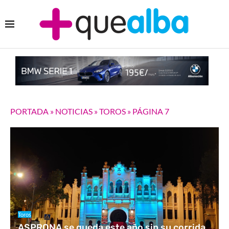
PORTADA
»
NOTICIAS
»
TOROS
»
PÁGINA 7
Toros
ASPRONA se queda este año sin su corrida