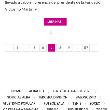
llevado a cabo en presencia del presidente de la Fundación,
Victorino Martín, y …
LEER MÁS
1
…
5
6
7
8
9
…
57
HOME
ALBACETE
FERIA DE ALBACETE 2025
NOTICIAS ALBA
TERCERA DIVISIÓN
BALONCESTO
ATLETISMO POPULAR
FÚTBOL SALA
TENIS
BOXEO
CASTILLA-LA MANCHA
ESPAÑA
UNIVERSIDAD
TOROS