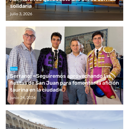
solidaria
julio 3, 2026
Toros
Serrano: «Seguiremos aprovechando las
fiestas de San Juan para fomentar la afición
taurina en la ciudad»
junio 24, 2026