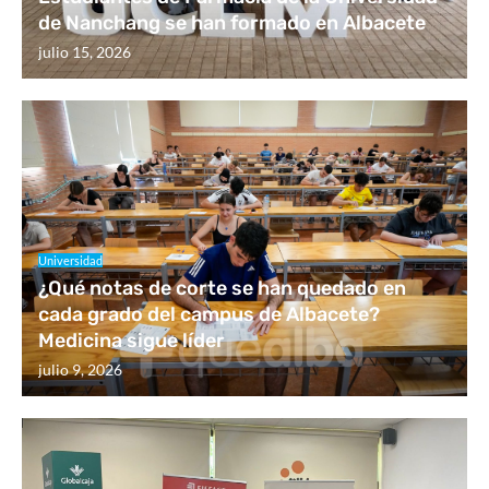
de Nanchang se han formado en Albacete
julio 15, 2026
Universidad
¿Qué notas de corte se han quedado en
cada grado del campus de Albacete?
Medicina sigue líder
julio 9, 2026