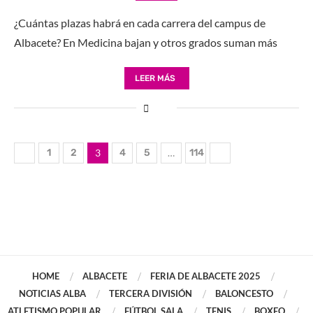
¿Cuántas plazas habrá en cada carrera del campus de
Albacete? En Medicina bajan y otros grados suman más
LEER MÁS
1
2
3
4
5
…
114
HOME
ALBACETE
FERIA DE ALBACETE 2025
NOTICIAS ALBA
TERCERA DIVISIÓN
BALONCESTO
ATLETISMO POPULAR
FÚTBOL SALA
TENIS
BOXEO