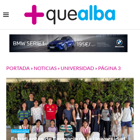
PORTADA
»
NOTICIAS
»
UNIVERSIDAD
»
PÁGINA 3
Universidad
Estudiantes de Farmacia de la Universidad