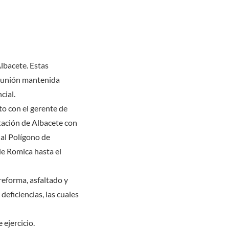
lbacete. Estas
 reunión mantenida
cial.
to con el gerente de
utación de Albacete con
 al Polígono de
de Romica hasta el
reforma, asfaltado y
eficiencias, las cuales
ejercicio.