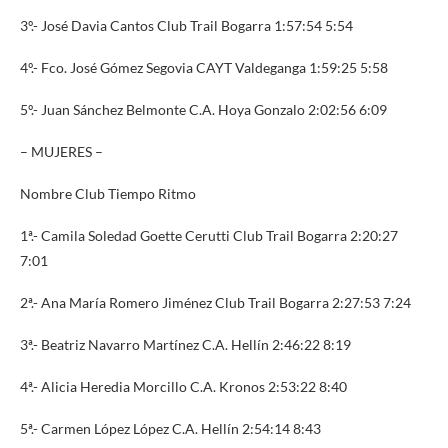
3º.- José Davia Cantos Club Trail Bogarra 1:57:54 5:54
4º.- Fco. José Gómez Segovia CAYT Valdeganga 1:59:25 5:58
5º.- Juan Sánchez Belmonte C.A. Hoya Gonzalo 2:02:56 6:09
– MUJERES –
Nombre Club Tiempo Ritmo
1ª.- Camila Soledad Goette Cerutti Club Trail Bogarra 2:20:27
7:01
2ª.- Ana María Romero Jiménez Club Trail Bogarra 2:27:53 7:24
3ª.- Beatriz Navarro Martínez C.A. Hellín 2:46:22 8:19
4ª.- Alicia Heredia Morcillo C.A. Kronos 2:53:22 8:40
5ª.- Carmen López López C.A. Hellín 2:54:14 8:43