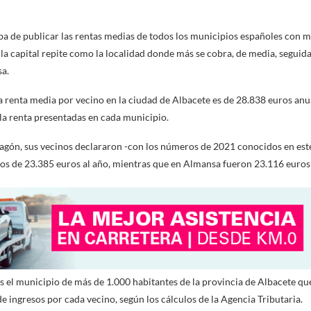
ba de publicar las rentas medias de todos los municipios españoles con m
, la capital repite como la localidad donde más se cobra, de media, seguid
a.
a renta media por vecino en la ciudad de Albacete es de 28.838 euros anua
 la renta presentadas en cada municipio.
agón, sus vecinos declararon -con los números de 2021 conocidos en est
os de 23.385 euros al año, mientras que en Almansa fueron 23.116 euros
es el municipio de más de 1.000 habitantes de la provincia de Albacete q
e ingresos por cada vecino, según los cálculos de la Agencia Tributaria.