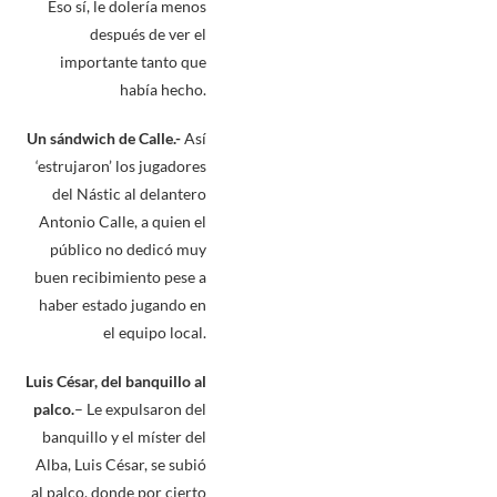
Eso sí, le dolería menos
después de ver el
importante tanto que
había hecho.
Un sándwich de Calle.-
Así
‘estrujaron’ los jugadores
del Nástic al delantero
Antonio Calle, a quien el
público no dedicó muy
buen recibimiento pese a
haber estado jugando en
el equipo local.
Luis César, del banquillo al
palco.
– Le expulsaron del
banquillo y el míster del
Alba, Luis César, se subió
al palco, donde por cierto