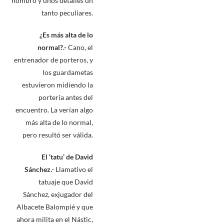
hombro y unos detalles un
tanto peculiares.
¿Es más alta de lo
normal?.-
Cano, el
entrenador de porteros, y
los guardametas
estuvieron midiendo la
portería antes del
encuentro. La verían algo
más alta de lo normal,
pero resultó ser válida.
El ‘tatu’ de David
Sánchez.-
Llamativo el
tatuaje que David
Sánchez, exjugador del
Albacete Balompié y que
ahora milita en el Nástic,