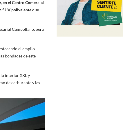
e, en el Centro Comercial
un SUV polivalente que
esarial Campollano, pero
destacando el amplio
 las bondades de este
io interior XXL y
umo de carburante y las