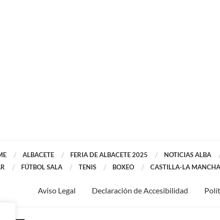
ME
ALBACETE
FERIA DE ALBACETE 2025
NOTICIAS ALBA
AR
FÚTBOL SALA
TENIS
BOXEO
CASTILLA-LA MANCH
Aviso Legal
Declaración de Accesibilidad
Polí