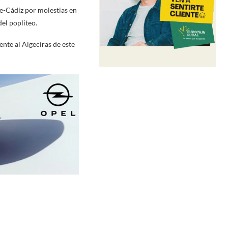
te-Cádiz por molestias en
el popliteo.
nte al Algeciras de este