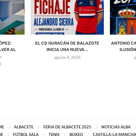
ÓPEZ:
EL CD HURACÁN DE BALAZOTE
ANTONIO C
LVER AL
INICIA UNA NUEVA...
ILUSIÓN
.
agosto 4, 2026
6
ME
ALBACETE
FERIA DE ALBACETE 2025
NOTICIAS ALBA
AR
FÚTBOL SALA
TENIS
BOXEO
CASTILLA-LA MANCH