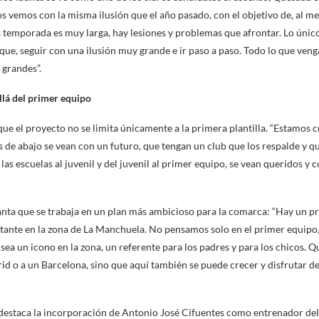
s vemos con la misma ilusión que el año pasado, con el objetivo de, al me
 temporada es muy larga, hay lesiones y problemas que afrontar. Lo úni
ue, seguir con una ilusión muy grande e ir paso a paso. Todo lo que venga
grandes”.
llá del primer equipo
 que el proyecto no se limita únicamente a la primera plantilla. “Estamos
s de abajo se vean con un futuro, que tengan un club que los respalde y q
s escuelas al juvenil y del juvenil al primer equipo, se vean queridos y c
anta que se trabaja en un plan más ambicioso para la comarca: “Hay un pr
ante en la zona de La Manchuela. No pensamos solo en el primer equipo,
 sea un icono en la zona, un referente para los padres y para los chicos. 
rid o a un Barcelona, sino que aquí también se puede crecer y disfrutar de
destaca la incorporación de Antonio José Cifuentes como entrenador del