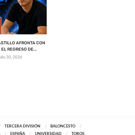
ASTILLO AFRONTA CON
JOSÉ GÓMEZ SEGUIRÁ AL FRENTE
E
 EL REGRESO DE...
DEL HURACÁN DE...
julio 30, 2026
julio 30, 2026
TERCERA DIVISIÓN
BALONCESTO
A
ESPAÑA
UNIVERSIDAD
TOROS