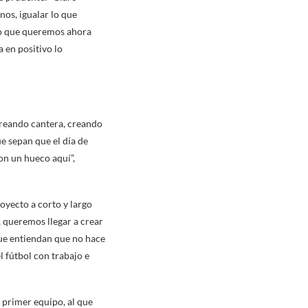
nos, igualar lo que
co que queremos ahora
 en positivo lo
 creando cantera, creando
ue sepan que el día de
on un hueco aquí”,
oyecto a corto y largo
 queremos llegar a crear
Que entiendan que no hace
l fútbol con trabajo e
 primer equipo, al que