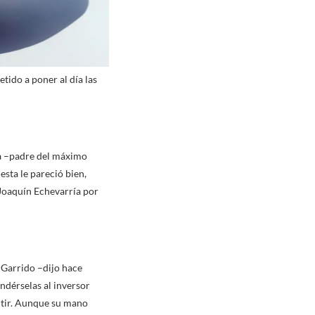
ido a poner al día las
ta –padre del máximo
esta le pareció bien,
 Joaquín Echevarría por
a Garrido –dijo hace
endérselas al inversor
ntir. Aunque su mano