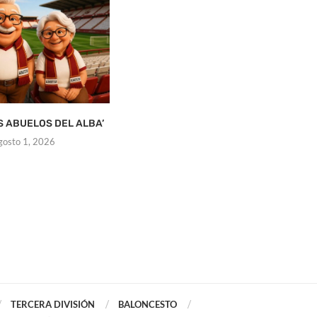
S ABUELOS DEL ALBA’
EL ALBACETEÑO SANTI DENIA
¿
TOMA LAS RIENDAS DE...
gosto 1, 2026
julio 31, 2026
TERCERA DIVISIÓN
BALONCESTO