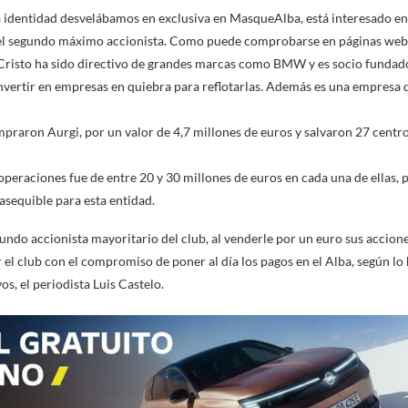
 identidad desvelábamos en exclusiva en MasqueAlba, está interesado en
a el segundo máximo accionista. Como puede comprobarse en páginas webs
Cristo ha sido directivo de grandes marcas como BMW y es socio fundado
invertir en empresas en quiebra para reflotarlas. Además es una empresa 
mpraron Aurgi, por un valor de 4,7 millones de euros y salvaron 27 centr
peraciones fue de entre 20 y 30 millones de euros en cada una de ellas, p
 asequible para esta entidad.
gundo accionista mayoritario del club, al venderle por un euro sus accion
 el club con el compromiso de poner al día los pagos en el Alba, según lo
s, el periodista Luis Castelo.