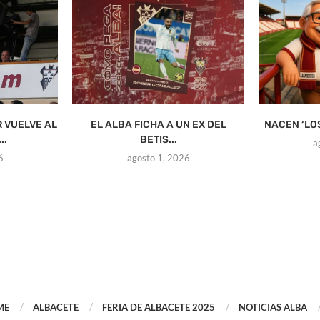
R VUELVE AL
EL ALBA FICHA A UN EX DEL
NACEN ‘LO
..
BETIS...
a
6
agosto 1, 2026
ME
ALBACETE
FERIA DE ALBACETE 2025
NOTICIAS ALBA