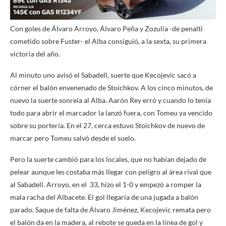
Con goles de Álvaro Arroyo, Álvaro Peña y Zozulia -de penalti
cometido sobre Fuster- el Alba consiguió, a la sexta, su primera
victoria del año.
Al minuto uno avisó el Sabadell, suerte que Kecojevic sacó a
córner el balón envenenado de Stoichkov. A los cinco minutos, de
nuevo la suerte sonreía al Alba. Aarón Rey erró y cuando lo tenía
todo para abrir el marcador la lanzó fuera, con Tomeu ya vencido
sobre su portería. En el 27, cerca estuvo Stoichkov de nuevo de
marcar pero Tomeu salvó desde el suelo.
Pero la suerte cambió para los locales, que no habían dejado de
pelear aunque les costaba más llegar con peligro al área rival que
al Sabadell. Arroyo, en el 33, hizo el 1-0 y empezó a romper la
mala racha del Albacete. El gol llegaría de una jugada a balón
parado. Saque de falta de Álvaro Jiménez, Kecojevic remata pero
el balón da en la madera, al rebote se queda en la línea de gol y