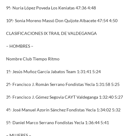
9ª.- Nuria López Poveda Los Keniatas 47:36 4:48
10ª.- Sonia Moreno Massó Don Quijote Albacete 47:54 4:50
CLASIFICACIONES IX TRAIL DE VALDEGANGA
– HOMBRES –
Nombre Club Tiempo Ritmo
1º.- Jesús Muñoz García Jabatos Team 1:31:41 5:24
2º.- Francisco J. Román Serrano Fondistas Yecla 1:31:58 5:25
3º.- Francisco J. Gómez Segovia CAYT Valdeganga 1:32:40 5:27
4º.- José Manuel Azorín Sánchez Fondistas Yecla 1:34:02 5:32
5º.- Daniel Marco Serrano Fondistas Yecla 1:36:44 5:41
– MUJERES –