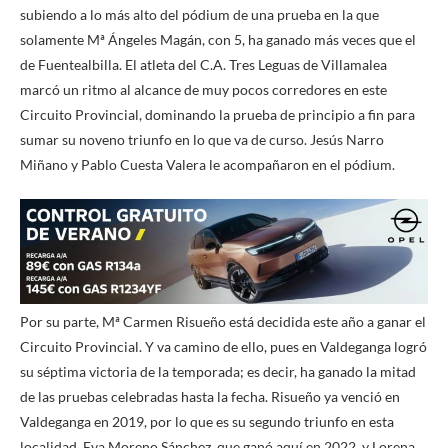
subiendo a lo más alto del pódium de una prueba en la que
solamente Mª Ángeles Magán, con 5, ha ganado más veces que el
de Fuentealbilla. El atleta del C.A. Tres Leguas de Villamalea
marcó un ritmo al alcance de muy pocos corredores en este
Circuito Provincial, dominando la prueba de principio a fin para
sumar su noveno triunfo en lo que va de curso. Jesús Narro
Miñano y Pablo Cuesta Valera le acompañaron en el pódium.
Por su parte, Mª Carmen Risueño está decidida este año a ganar el
Circuito Provincial. Y va camino de ello, pues en Valdeganga logró
su séptima victoria de la temporada; es decir, ha ganado la mitad
de las pruebas celebradas hasta la fecha. Risueño ya venció en
Valdeganga en 2019, por lo que es su segundo triunfo en esta
localidad. Eva Moreno Sánchez, que ganó aquí en 2022, y Lorena