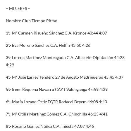
– MUJERES –
Nombre Club Tiempo Ritmo
1ª.- Mª Carmen Risueño Sánchez C.A. Kronos 40:44 4:07
2ª.- Eva Moreno Sánchez C.A. Hellín 43:50 4:26
3ª.- Lorena Martínez Monteagudo C.A. Albacete-Diputación 44:23
4:29
4ª.- Mª José Larrey Tendero 27 de Agosto Madrigueras 45:45 4:37
5ª.- Irene Requena Navarro CAYT Valdeganga 45:59 4:39
6ª.- María Lozano Ortiz EQTR Rodacal Beyem 46:08 4:40
7ª.- Mª Otilia Martínez Gómez C.A. Chinchilla 46:25 4:41
8ª.- Rosario Gómez Núñez C.A. Iniesta 47:07 4:46