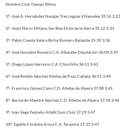
Nombre Club Tiempo Ritmo
1º.- José A. Hernández Navajas Tres Leguas Villamalea 33:16 3:22
2º.- Jesús Narro Miñano San Blas Elche de la Sierra 35:12 3:33
3º.- Pablo Cuesta Valera Bicha Runners Balazote 35:39 3:36
4º.- José González Romero C.A. Albacete-Diputación 36:04 3:39
5º.- Diego López Herreros C.A. Chinchilla 36:51 3:43
6º.- José Roldán Sánchez Atletas de Pozo Cañada 36:55 3:44
7º.- Francisco Gómez Cano C.D. Atletas de Alpera 37:08 3:45
8º.- Bernardo Maestre Sánchez C.D. Atletas de Alpera 37:18 3:46
9º.- Iván Vega Pedreño Altafit Gym Club 37:29 3:47
10º.- Egalite Córdoba Aroca C.A. Tarazona 37:31 3:47