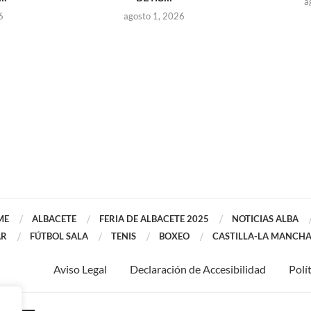
a
6
agosto 1, 2026
ME
ALBACETE
FERIA DE ALBACETE 2025
NOTICIAS ALBA
AR
FÚTBOL SALA
TENIS
BOXEO
CASTILLA-LA MANCH
Aviso Legal
Declaración de Accesibilidad
Polí