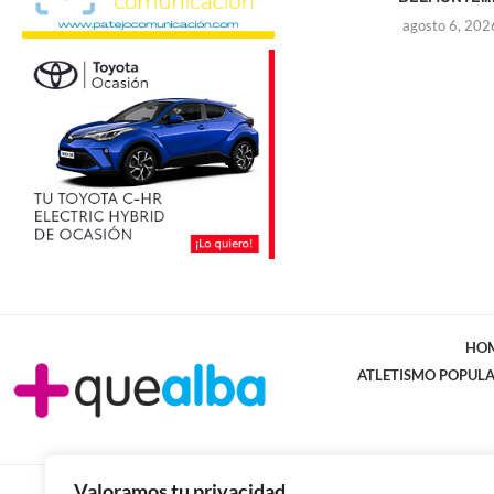
agosto 6, 202
HO
ATLETISMO POPUL
Valoramos tu privacidad