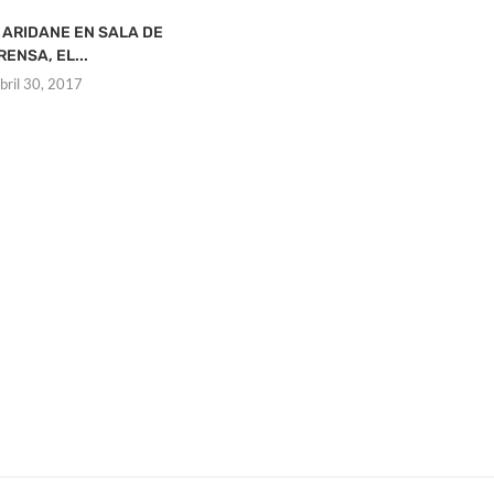
 ARIDANE EN SALA DE
RENSA, EL...
bril 30, 2017
INSULTAN A ARIDANE EN SALA DE
PRENSA, EL...
abril 30, 2017