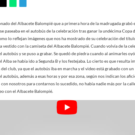
ionado del Albacete Balompié que a primera hora de la madrugada grabó 
se paseaba en el autobús de la celebración tras ganar la undécima Copa 
omo lo reflejan imágenes que nos ha mostrado de su celebración del títul
ba vestido con la camiseta del Albacete Balompié. Cuando volvía de la cel
el autobús y se puso a grabar. Se quedó de piedra cuando al animarles oy
l Alba se había ido a Segunda B y los festejaba. Lo cierto es que resulta im
del club, ya que el autobús iba en marcha y el video está grabado con un 
el autobús, además a esas horas y por esa zona, según nos indican los afi
 con nosotros para contarnos lo sucedido, no había nadie más por la call
eo con el Albacete Balompié.