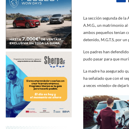
La sección segunda de la 
A.M.G.,
un matrimonio al 
ambos pequeños tenían cua
detenido, M.G.T.S, por un
Los padres han defendido,
pudo pasar para que murie
La madre ha asegurado que 
ha señalado que con el se
a veces «miedo» de dejarl