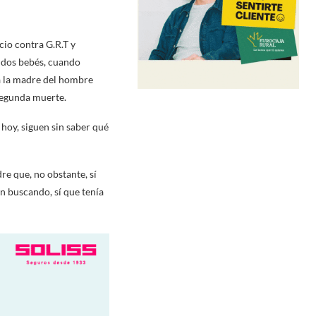
icio contra
G.R.T y
 dos bebés, cuando
 la
madre del hombre
 segunda muerte.
 hoy, siguen sin saber qué
re que, no obstante, sí
n buscando, sí que tenía