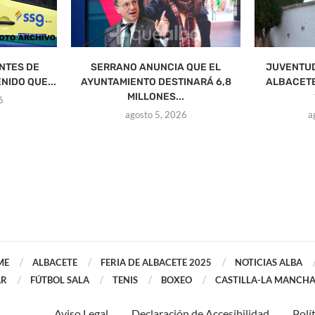
NTES DE
SERRANO ANUNCIA QUE EL
JUVENTUD
NIDO QUE...
AYUNTAMIENTO DESTINARÁ 6,8
ALBACETE
MILLONES...
6
agosto 5, 2026
a
ME
ALBACETE
FERIA DE ALBACETE 2025
NOTICIAS ALBA
AR
FÚTBOL SALA
TENIS
BOXEO
CASTILLA-LA MANCH
Aviso Legal
Declaración de Accesibilidad
Polí