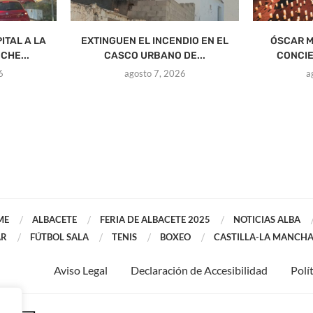
ITAL A LA
EXTINGUEN EL INCENDIO EN EL
ÓSCAR M
CHE...
CASCO URBANO DE...
CONCIE
6
agosto 7, 2026
a
ME
ALBACETE
FERIA DE ALBACETE 2025
NOTICIAS ALBA
AR
FÚTBOL SALA
TENIS
BOXEO
CASTILLA-LA MANCH
Aviso Legal
Declaración de Accesibilidad
Polí