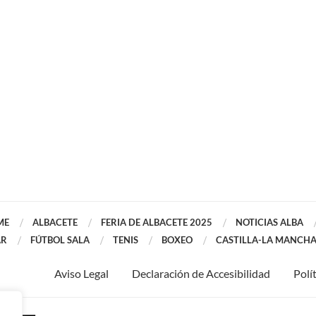
ME
ALBACETE
FERIA DE ALBACETE 2025
NOTICIAS ALBA
AR
FÚTBOL SALA
TENIS
BOXEO
CASTILLA-LA MANCH
Aviso Legal
Declaración de Accesibilidad
Polí