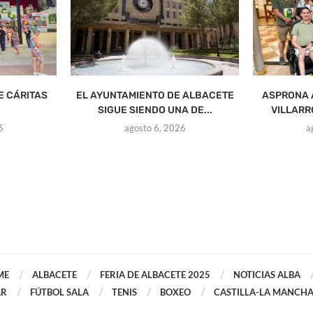
E CÁRITAS
EL AYUNTAMIENTO DE ALBACETE
ASPRONA 
SIGUE SIENDO UNA DE...
VILLARR
6
agosto 6, 2026
a
ME
ALBACETE
FERIA DE ALBACETE 2025
NOTICIAS ALBA
AR
FÚTBOL SALA
TENIS
BOXEO
CASTILLA-LA MANCH