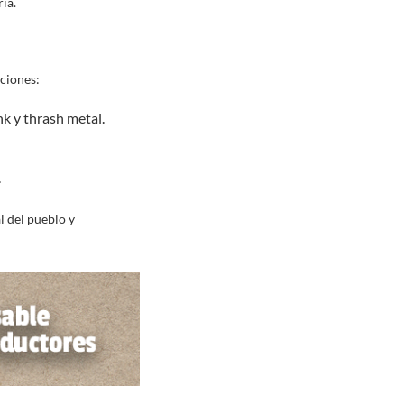
ia.
aciones:
nk y thrash metal.
.
l del pueblo y