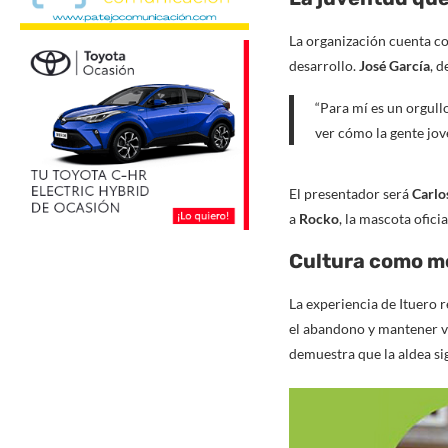
La organización cuenta co
desarrollo.
José García
, d
“Para mí es un orgull
ver cómo la gente jov
El presentador será
Carlo
a
Rocko
, la mascota oficia
Cultura como mo
La experiencia de Ituero 
el abandono y mantener viv
demuestra que la aldea si