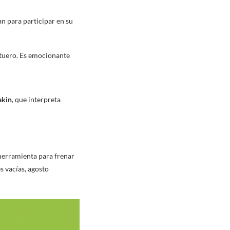
an para participar en su
 Ituero. Es emocionante
akin
, que interpreta
 herramienta para frenar
s vacías, agosto