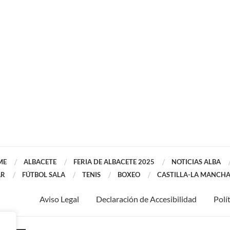
ME
ALBACETE
FERIA DE ALBACETE 2025
NOTICIAS ALBA
AR
FÚTBOL SALA
TENIS
BOXEO
CASTILLA-LA MANCH
Aviso Legal
Declaración de Accesibilidad
Polí