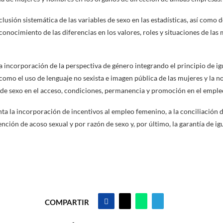
clusión sistemática de las variables de sexo en las estadísticas, así como
conocimiento de las diferencias en los valores, roles y situaciones de la
la incorporación de la perspectiva de género integrando el principio de i
 como el uso de lenguaje no sexista e imagen pública de las mujeres y la n
de sexo en el acceso, condiciones, permanencia y promoción en el emple
ta la incorporación de incentivos al empleo femenino, a la conciliación d
vención de acoso sexual y por razón de sexo y, por último, la garantía de i
COMPARTIR