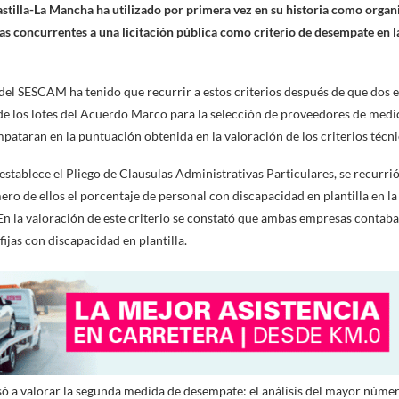
astilla-La Mancha ha utilizado por primera vez en su historia como organi
as concurrentes a una licitación pública como criterio de desempate en l
del SESCAM ha tenido que recurrir a estos criterios después de que dos
de los lotes del Acuerdo Marco para la selección de proveedores de med
mpataran en la puntuación obtenida en la valoración de los criterios técn
 establece el Pliego de Clausulas Administrativas Particulares, se recurrió 
ero de ellos el porcentaje de personal con discapacidad en plantilla en l
 En la valoración de este criterio se constató que ambas empresas conta
ijas con discapacidad en plantilla.
asó a valorar la segunda medida de desempate: el análisis del mayor núme