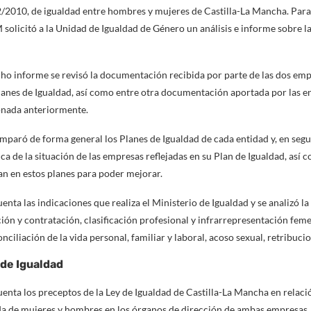
2010, de igualdad entre hombres y mujeres de Castilla-La Mancha. Para e
olicitó a la Unidad de Igualdad de Género un análisis e informe sobre 
cho informe se revisó la documentación recibida por parte de las dos emp
nes de Igualdad, así como entre otra documentación aportada por las en
onada anteriormente.
omparó de forma general los Planes de Igualdad de cada entidad y, en segu
a de la situación de las empresas reflejadas en su Plan de Igualdad, así 
an en estos planes para poder mejorar.
uenta las indicaciones que realiza el Ministerio de Igualdad y se analizó la
ión y contratación, clasificación profesional y infrarrepresentación fe
nciliación de la vida personal, familiar y laboral, acoso sexual, retribucio
 de Igualdad
enta los preceptos de la Ley de Igualdad de Castilla-La Mancha en relació
da de mujeres y hombres en los órganos de dirección de ambas empresas.