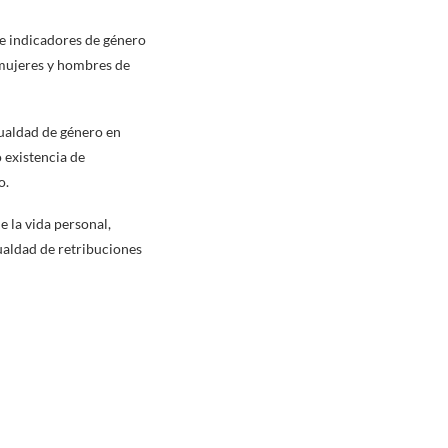
 de indicadores de género
s mujeres y hombres de
gualdad de género en
o existencia de
o.
e la vida personal,
gualdad de retribuciones