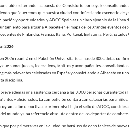
concluido reiterando la apuesta del Consistorio por seguir consolidando
diendo que “queremos que nuestra ciudad continúe siendo escenario de 
icipación y oportunidades, y ADCC Spain es un claro ejemplo de la línea 
untamiento para situar a Albacete en el mapa de los grandes eventos de
cedentes de Finlandia, Francia, Italia, Portugal, Inglaterra, Perú, Estados 
en 2026
 2026 reunirá en el Pabellón Universitario a más de 800 atletas confi
hay que sumar jueces, federativos, árbitros y acompañantes, consolidándos
g más relevantes celebradas en España y convirtiendo a Albacete en uno
ta disciplina.
e prevé además una asistencia cercana a las 3.000 personas durante toda l
añantes y aficionados. La competición contará con categorías para niños, 
rogramación deportiva de primer nivel bajo el sello de ADCC, considera
 del mundo y una referencia absoluta dentro de los deportes de combate.
 que por primera vez en la ciudad, se hará uso de ocho tapices de nueve