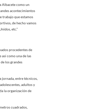
 a Albacete como un
grandes acontecimientos
de trabajo que estamos
portivos, de hecho vamos
Unidos, etc.”
rmados procedentes de
e así como una de las
 de los grandes
a jornada, entre técnicos,
adolescentes, adultos y
da la organización de
 metros cuadrados,