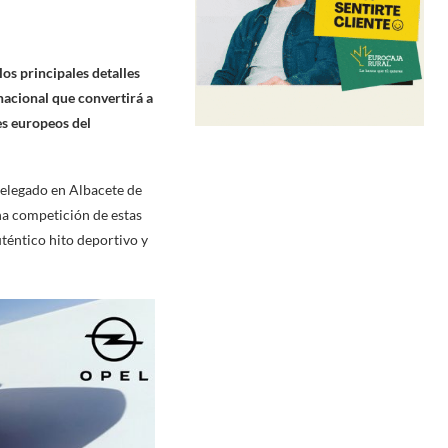
los principales detalles
acional que convertirá a
es europeos del
delegado en Albacete de
na competición de estas
téntico hito deportivo y