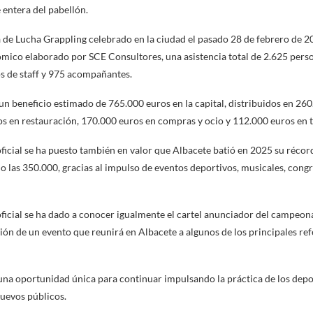
 entera del pabellón.
e Lucha Grappling celebrado en la ciudad el pasado 28 de febrero de 20
ico elaborado por SCE Consultores, una asistencia total de 2.625 person
s de staff y 975 acompañantes.
un beneficio estimado de 765.000 euros en la capital, distribuidos en 26
s en restauración, 170.000 euros en compras y ocio y 112.000 euros en 
ficial se ha puesto también en valor que Albacete batió en 2025 su récor
 las 350.000, gracias al impulso de eventos deportivos, musicales, congre
ficial se ha dado a conocer igualmente el cartel anunciador del campeon
ción de un evento que reunirá en Albacete a algunos de los principales re
una oportunidad única para continuar impulsando la práctica de los dep
nuevos públicos.