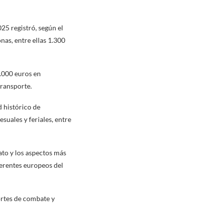
25 registró, según el
as, entre ellas 1.300
0.000 euros en
transporte.
d histórico de
suales y feriales, entre
ato y los aspectos más
ferentes europeos del
ortes de combate y