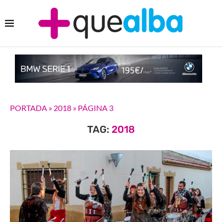
PORTADA
»
2018
»
PÁGINA 3
TAG:
2018