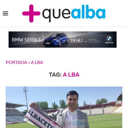
PORTADA
»
A LBA
TAG:
A LBA