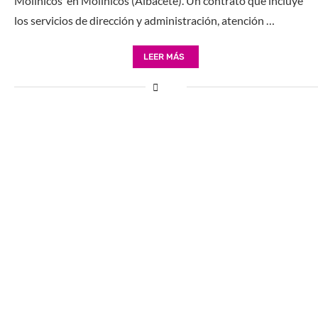
Molinicos’ en Molinicos (Albacete). Un contrato que incluye
los servicios de dirección y administración, atención …
LEER MÁS