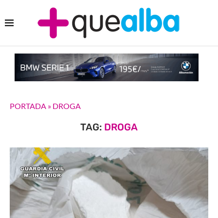
PORTADA
»
DROGA
TAG:
DROGA