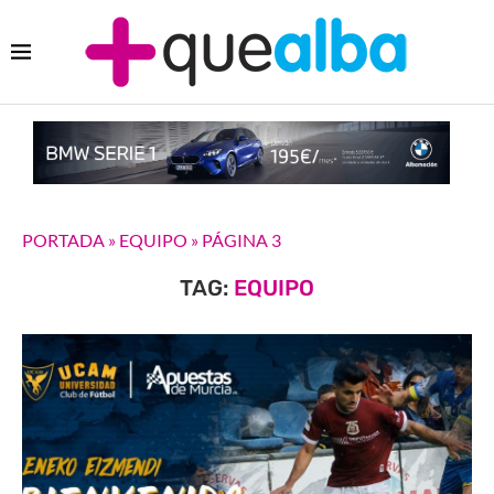
PORTADA
»
EQUIPO
»
PÁGINA 3
TAG:
EQUIPO