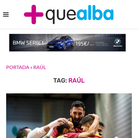
PORTADA
»
RAÚL
TAG:
RAÚL