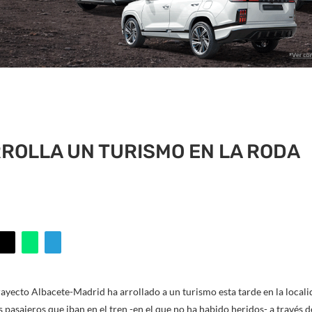
RROLLA UN TURISMO EN LA RODA
rayecto Albacete-Madrid ha arrollado a un turismo esta tarde en la localid
pasajeros que iban en el tren -en el que no ha habido heridos- a través de