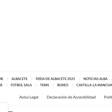
ME
ALBACETE
FERIA DE ALBACETE 2025
NOTICIAS ALBA
AR
FÚTBOL SALA
TENIS
BOXEO
CASTILLA-LA MANCH
Aviso Legal
Declaración de Accesibilidad
Polí