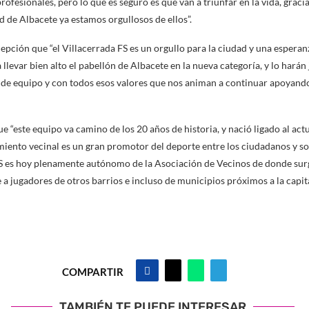
profesionales, pero lo que es seguro es que van a triunfar en la vida, graci
d de Albacete ya estamos orgullosos de ellos”.
epción que “el Villacerrada FS es un orgullo para la ciudad y una esperan
 llevar bien alto el pabellón de Albacete en la nueva categoría, y lo hará
 de equipo y con todos esos valores que nos animan a continuar apoyando
e “este equipo va camino de los 20 años de historia, y nació ligado al act
iento vecinal es un gran promotor del deporte entre los ciudadanos y so
FS es hoy plenamente autónomo de la Asociación de Vecinos de donde surg
a jugadores de otros barrios e incluso de municipios próximos a la capita
COMPARTIR
TAMBIÉN TE PUEDE INTERESAR