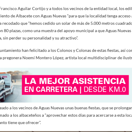
ncisco Aguilar Cortijo y a todos los vecinos de la entidad local, los edil
to de Albacete con Aguas Nuevas “para que la localidad tenga acceso a 
ha recodado que “hemos cedido un solar de más de 5.000 metros cuadrado
n 80 plazas, como una muestra del apoyo municipal a que Aguas Nuevas
a, sin perder su personalidad y su atractivo”.
untamiento han felicitado a los Colonos y Colonas de estas fiestas, así 
a pregonera Noemí Montero López, artista local multidisciplinar de ilustr
ado a los vecinos de Aguas Nuevas unas buenas fiestas, que se prolongar
ado a los albaceteños a “aprovechar estos días para acercarse a esta loc
nto tiene que ofrecer”.