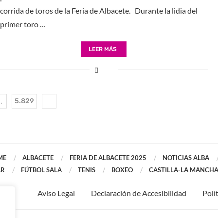
corrida de toros de la Feria de Albacete. Durante la lidia del
primer toro …
LEER MÁS
…
5.829
ME
ALBACETE
FERIA DE ALBACETE 2025
NOTICIAS ALBA
AR
FÚTBOL SALA
TENIS
BOXEO
CASTILLA-LA MANCH
Aviso Legal
Declaración de Accesibilidad
Polí