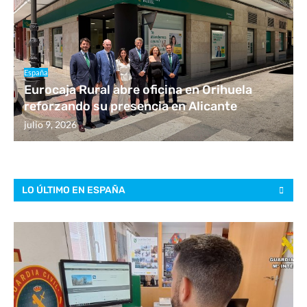
España
Eurocaja Rural abre oficina en Orihuela
reforzando su presencia en Alicante
julio 9, 2026
LO ÚLTIMO EN ESPAÑA