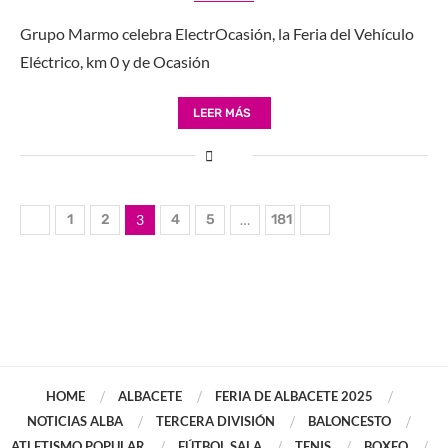
Grupo Marmo celebra ElectrOcasión, la Feria del Vehículo
Eléctrico, km 0 y de Ocasión
LEER MÁS
1
2
3
4
5
…
181
HOME
ALBACETE
FERIA DE ALBACETE 2025
NOTICIAS ALBA
TERCERA DIVISIÓN
BALONCESTO
ATLETISMO POPULAR
FÚTBOL SALA
TENIS
BOXEO