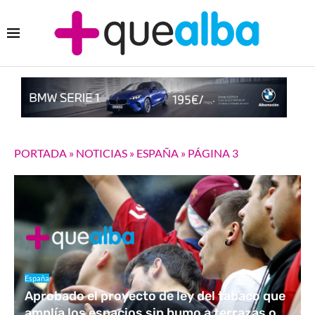
PORTADA
»
NOTICIAS
»
ESPAÑA
»
PÁGINA 3
España
Aprobado el proyecto de ley del tabaco que
amplía los espacios sin humo a terrazas o