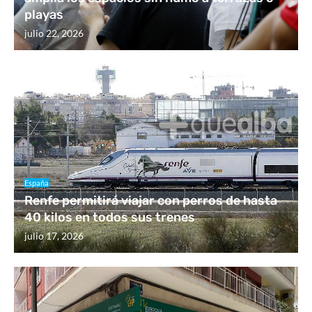
playas
julio 22, 2026
España
Renfe permitirá viajar con perros de hasta
40 kilos en todos sus trenes
julio 17, 2026