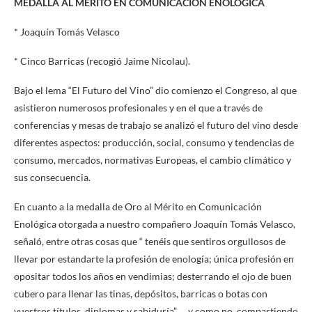
MEDALLA AL MÉRITO EN COMUNICACIÓN ENOLÓGICA
* Joaquín Tomás Velasco
* Cinco Barricas (recogió Jaime Nicolau).
Bajo el lema “El Futuro del Vino” dio comienzo el Congreso, al que
asistieron numerosos profesionales y en el que a través de
conferencias y mesas de trabajo se analizó el futuro del vino desde
diferentes aspectos: producción, social, consumo y tendencias de
consumo, mercados, normativas Europeas, el cambio climático y
sus consecuencia.
En cuanto a la medalla de Oro al Mérito en Comunicación
Enológica otorgada a nuestro compañero Joaquín Tomás Velasco,
señaló, entre otras cosas que “ tenéis que sentiros orgullosos de
llevar por estandarte la profesión de enología; única profesión en
opositar todos los años en vendimias; desterrando el ojo de buen
cubero para llenar las tinas, depósitos, barricas o botas con
vuestros títulos, diplomas y sabiduría”…. y como no, compartiendo