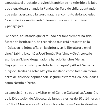
expuestas, el diputado provincialtambién se ha referido a la labor
que viene desarrollando la Fundación Toro de Lidia, apuntando
que están acercando la tauromaquia al conjunto de la sociedad
“con criterio y sentimiento” deuna forma multidisciplinar
y pedagógica.
De hecho, apuntando que el mundo del toro siempre ha sido
fuente de inspiración, ha recordado que está presente en la
música, en la fotografía, en la pintura, en la literatura o en el
cine: “Sabina le cantó a José Tomás ‘Purísima y Oro‘; Lorca le
escribe un ‘Llano’ desgarrador a Ignacio Sánchez Mejías,
Goya pinto sus ‘Estampas de la Tauromaquia’ y Albert Serra ha
dirigido ‘Tardes de soledad’”, y ha señalado cómo también forma
parte del folclore popular con ‘seguidillas toreras’ en localidades
como Nerpio o Yeste.
La exposición se podrá visitar en el Centro Cultural La Asunción,
de la Diputación de Albacete, de lunes a viernes de 10 a 14 horas y
de 18 a 21 horas y los sábados en horario de mañana (el domingo