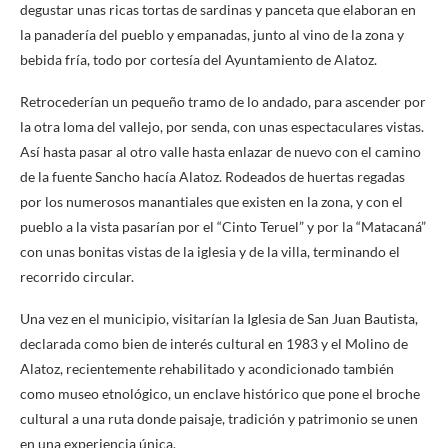
degustar unas ricas tortas de sardinas y panceta que elaboran en
la panadería del pueblo y empanadas, junto al vino de la zona y
bebida fría, todo por cortesía del Ayuntamiento de Alatoz.
Retrocederían un pequeño tramo de lo andado, para ascender por
la otra loma del vallejo, por senda, con unas espectaculares vistas.
Así hasta pasar al otro valle hasta enlazar de nuevo con el camino
de la fuente Sancho hacía Alatoz. Rodeados de huertas regadas
por los numerosos manantiales que existen en la zona, y con el
pueblo a la vista pasarían por el “Cinto Teruel” y por la “Matacaná”
con unas bonitas vistas de la iglesia y de la villa, terminando el
recorrido circular.
Una vez en el municipio, visitarían la Iglesia de San Juan Bautista,
declarada como bien de interés cultural en 1983 y el Molino de
Alatoz, recientemente rehabilitado y acondicionado también
como museo etnológico, un enclave histórico que pone el broche
cultural a una ruta donde paisaje, tradición y patrimonio se unen
en una experiencia única.