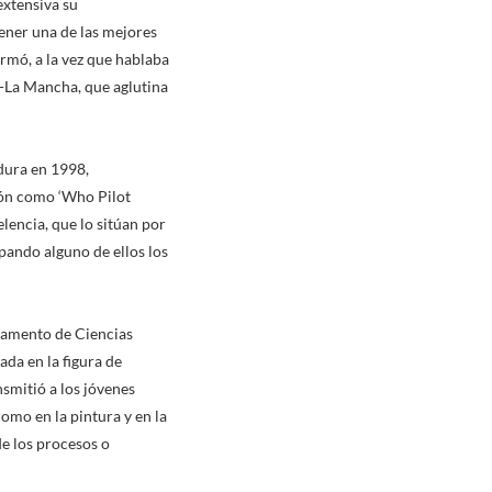
extensiva su
ener una de las mejores
rmó, a la vez que hablaba
a-La Mancha, que aglutina
adura en 1998,
ión como ‘Who Pilot
lencia, que lo sitúan por
ando alguno de ellos los
rtamento de Ciencias
da en la figura de
nsmitió a los jóvenes
omo en la pintura y en la
de los procesos o