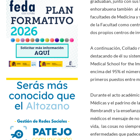
graduaban, junto con sus f
enhorabuena también al co
facultades de Medicina y 
de la Facultad como centr
dos propios centros de inv
A continuación, Collado r
destacando de él su sist
Medical School for the Im
encima del 95% el número
primeros puestos entre mi
Durante el acto académico
Médicas y el padrino de l
Rembrandt y la enseñanza 
médicos el mensaje de no 
vida, las cosas no siempr
enfermedades que padecen