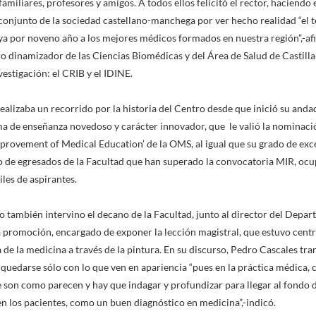
amiliares, profesores y amigos. A todos ellos felicitó el rector, haciendo 
njunto de la sociedad castellano-manchega por ver hecho realidad “el t
ya por noveno año a los mejores médicos formados en nuestra región”,-afi
o dinamizador de las Ciencias Biomédicas y del Área de Salud de Castill
estigación: el CRIB y el IDINE.
ealizaba un recorrido por la historia del Centro desde que inició su and
ema de enseñanza novedoso y carácter innovador, que le valió la nominac
provement of Medical Education’ de la OMS, al igual que su grado de exce
 de egresados de la Facultad que han superado la convocatoria MIR, ocup
les de aspirantes.
 también intervino el decano de la Facultad, junto al director del Depa
a promoción, encargado de exponer la lección magistral, que estuvo centra
de la medicina a través de la pintura. En su discurso, Pedro Cascales tra
quedarse sólo con lo que ven en apariencia “pues en la práctica médica, c
e son como parecen y hay que indagar y profundizar para llegar al fondo 
 los pacientes, como un buen diagnóstico en medicina”,-indicó.