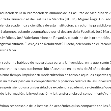
raduación de la IX Promoción de alumnos de la Facultad de Medicina de A
tor de la Universidad de Castilla-La Mancha (UCLM), Miguel Ángel Collado, 
encia académica y científica de esta institución. El rector ha presidido es
88 alumnos, estando acompañado por el decano de la Facultad, José Martín
 Médicas, José Valeriano Moncho Bogani, y el padrino de la promoción,
gistral titulada: “Los ojos de Rembrandt”. El acto, celebrado en el Parani
sica Viva’.
l rector ha hablado de nueva etapa para la Universidad, en la que, según
conservar las bases que hemos ido afianzando en los más de 25 años desde
l mismo tiempo, impulsar su modernización en torno a aquellos aspectos
 un mayor peso en la competitividad y posición relativa de las universida
 seguir siendo una universidad de excelencia académica y científica “que
 de la formación, la investigación y la transferencia del conocimiento”,-dij
áximo responsable de la institución académica quiso compartir con los 8