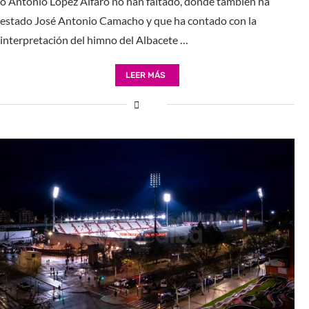
o Antonio López Alfaro no han faltado, donde también ha
estado José Antonio Camacho y que ha contado con la
interpretación del himno del Albacete …
LEER MÁS