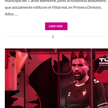
municipal del ‘Carlos Belmonte’, junto al futbolista albaceteño,
que actualmente milita en el Villarreal, en Primera División,
Alfon …
LEER MÁS