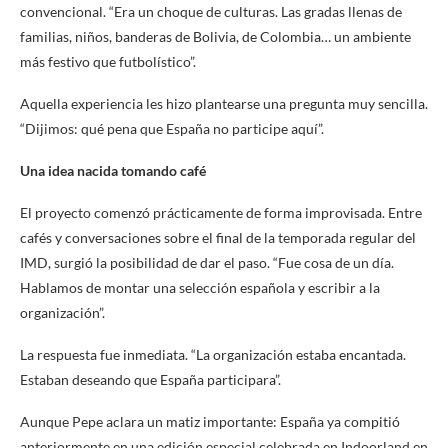
convencional. “Era un choque de culturas. Las gradas llenas de
familias, niños, banderas de Bolivia, de Colombia… un ambiente
más festivo que futbolístico”.
Aquella experiencia les hizo plantearse una pregunta muy sencilla.
“Dijimos: qué pena que España no participe aquí”.
Una idea nacida tomando café
El proyecto comenzó prácticamente de forma improvisada. Entre
cafés y conversaciones sobre el final de la temporada regular del
IMD, surgió la posibilidad de dar el paso. “Fue cosa de un día.
Hablamos de montar una selección española y escribir a la
organización”.
La respuesta fue inmediata. “La organización estaba encantada.
Estaban deseando que España participara”.
Aunque Pepe aclara un matiz importante: España ya compitió
anteriormente en una edición especial celebrada en Indoorland en